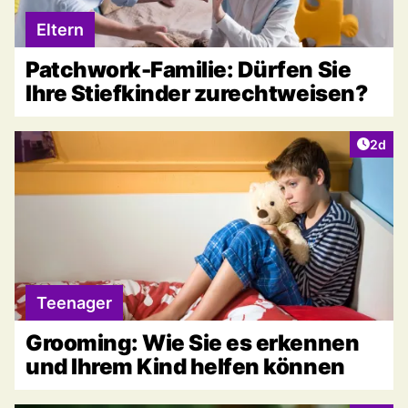
Eltern
Patchwork-Familie: Dürfen Sie
Ihre Stiefkinder zurechtweisen?
Artike
2d
Teenager
Grooming: Wie Sie es erkennen
und Ihrem Kind helfen können