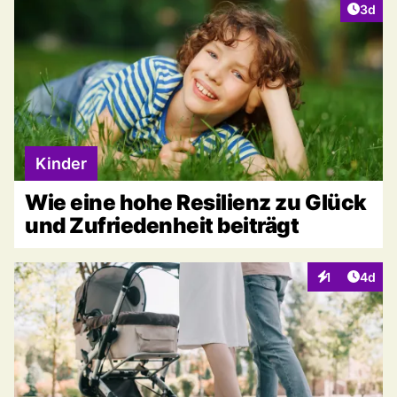
Artike
3d
Kinder
Wie eine hohe Resilienz zu Glück
und Zufriedenheit beiträgt
Artike
1
4d
Interaktionen