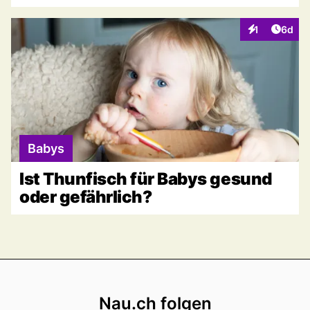
Artike
1
6d
Interaktionen
Babys
Ist Thunfisch für Babys gesund
oder gefährlich?
Footer
Nau.ch folgen