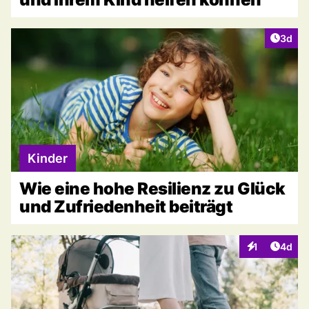
Artike
3d
Kinder
Wie eine hohe Resilienz zu Glück
und Zufriedenheit beiträgt
Artike
1
4d
Interaktionen