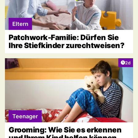
Eltern
Patchwork-Familie: Dürfen Sie
Ihre Stiefkinder zurechtweisen?
Artike
2d
Teenager
Grooming: Wie Sie es erkennen
und Ihrem Kind helfen können