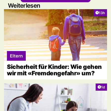
Weiterlesen
Artikel
13h
Eltern
Sicherheit für Kinder: Wie gehen
wir mit «Fremdengefahr» um?
Artike
1d