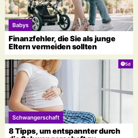
Babys
Finanzfehler, die Sie als junge
Eltern vermeiden sollten
Artike
5d
Schwangerschaft
8 Tipps, um entspannter durch