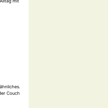
Alltag mit
ähnliches.
 der Couch