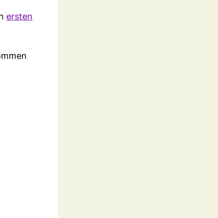
en
ersten
 kommen