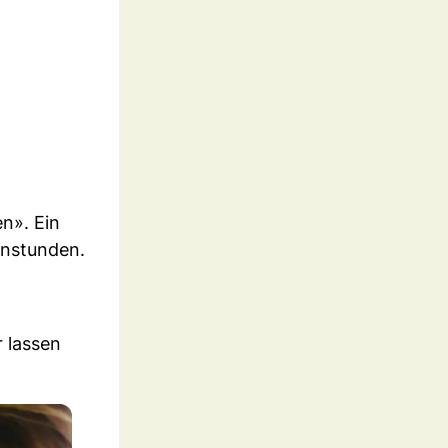
n». Ein
enstunden.
r lassen