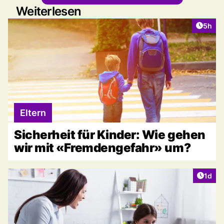
Weiterlesen
Artike
5h
Eltern
Sicherheit für Kinder: Wie gehen
wir mit «Fremdengefahr» um?
Artike
1d