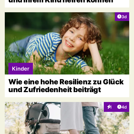
Artike
3d
Kinder
Wie eine hohe Resilienz zu Glück
und Zufriedenheit beiträgt
Artike
1
4d
Interaktionen