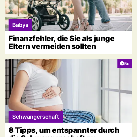
Babys
Finanzfehler, die Sie als junge
Eltern vermeiden sollten
Artike
5d
Schwangerschaft
8 Tipps, um entspannter durch