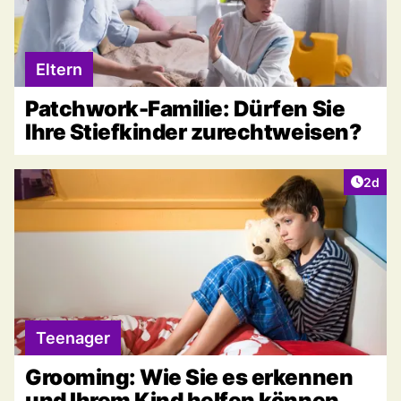
Eltern
Patchwork-Familie: Dürfen Sie
Ihre Stiefkinder zurechtweisen?
Artike
2d
Teenager
Grooming: Wie Sie es erkennen
und Ihrem Kind helfen können