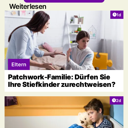
Weiterlesen
Artike
1d
Eltern
Patchwork-Familie: Dürfen Sie
Ihre Stiefkinder zurechtweisen?
Artike
2d