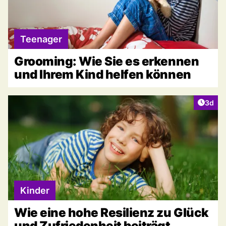
Teenager
Grooming: Wie Sie es erkennen
und Ihrem Kind helfen können
Artike
3d
Kinder
Wie eine hohe Resilienz zu Glück
und Zufriedenheit beiträgt