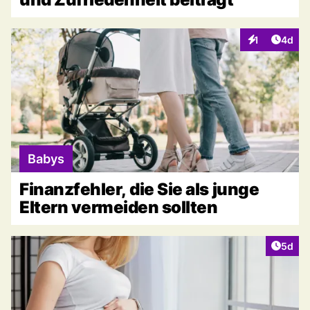
Artike
1
4d
Interaktionen
Babys
Finanzfehler, die Sie als junge
Eltern vermeiden sollten
Artike
5d