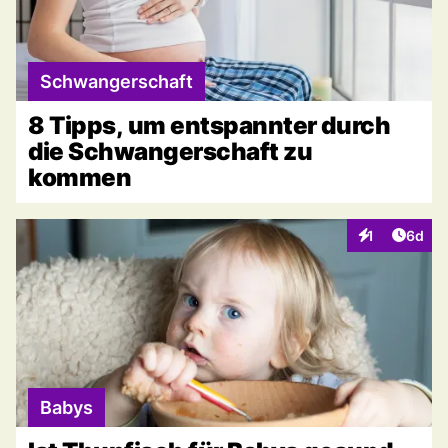
Schwangerschaft
8 Tipps, um entspannter durch
die Schwangerschaft zu
kommen
Artike
1
6d
Interaktionen
Babys