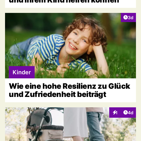
Artike
3d
Kinder
Wie eine hohe Resilienz zu Glück
und Zufriedenheit beiträgt
Artike
1
4d
Interaktionen