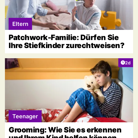
Eltern
Patchwork-Familie: Dürfen Sie
Ihre Stiefkinder zurechtweisen?
Artike
2d
Teenager
Grooming: Wie Sie es erkennen
und Ihrem Kind helfen können