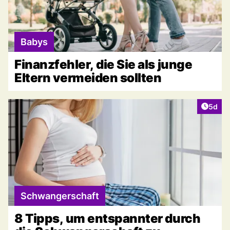
Babys
Finanzfehler, die Sie als junge
Eltern vermeiden sollten
Artike
5d
Schwangerschaft
8 Tipps, um entspannter durch