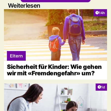
Weiterlesen
Artikel
14h
Eltern
Sicherheit für Kinder: Wie gehen
wir mit «Fremdengefahr» um?
Artike
1d