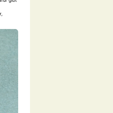
afür gibt
r,