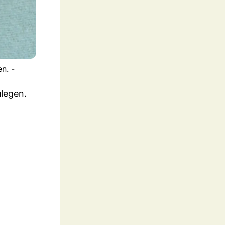
n. -
legen.