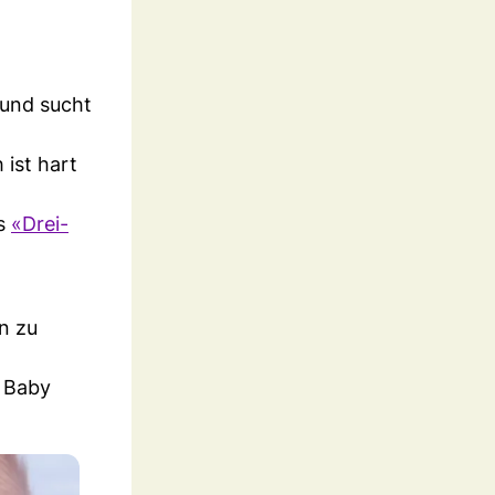
 und sucht
ist hart
ls
«Drei-
en zu
r Baby