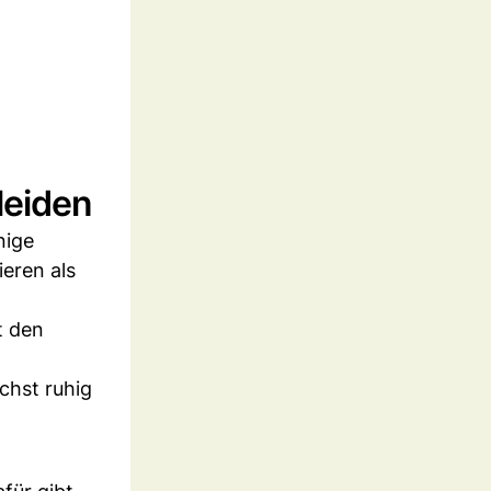
leiden
nige
ieren als
t den
chst ruhig