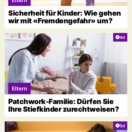
Eltern
Sicherheit für Kinder: Wie gehen
wir mit «Fremdengefahr» um?
Artike
4d
Eltern
Patchwork-Familie: Dürfen Sie
Ihre Stiefkinder zurechtweisen?
Artike
5d