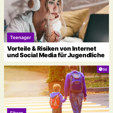
Teenager
Vorteile & Risiken von Internet
und Social Media für Jugendliche
Artike
3d