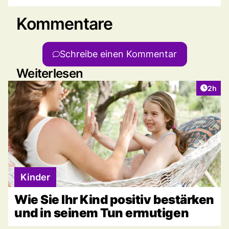
Kommentare
Schreibe einen Kommentar
Weiterlesen
Artike
2h
Kinder
Wie Sie Ihr Kind positiv bestärken
und in seinem Tun ermutigen