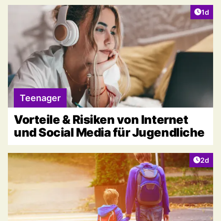
Artike
1d
Teenager
Vorteile & Risiken von Internet
und Social Media für Jugendliche
Artike
2d