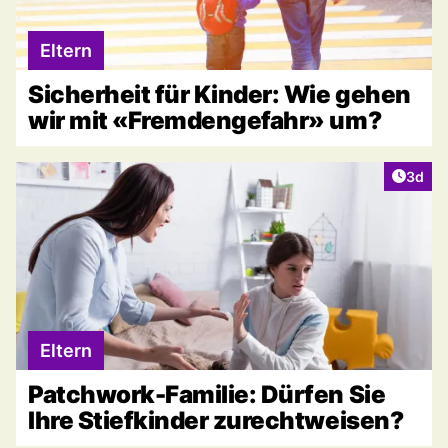
Eltern
Sicherheit für Kinder: Wie gehen
wir mit «Fremdengefahr» um?
Artike
3d
Eltern
Patchwork-Familie: Dürfen Sie
Ihre Stiefkinder zurechtweisen?