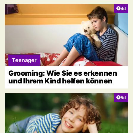
Artike
4d
Teenager
Grooming: Wie Sie es erkennen
und Ihrem Kind helfen können
Artike
5d