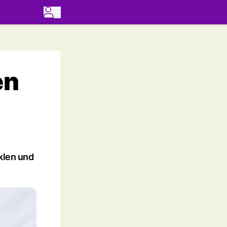
en
klen und