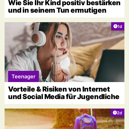
Wie Sie Ihr Kind positiv bestärken
und in seinem Tun ermutigen
Artike
1d
Teenager
Vorteile & Risiken von Internet
und Social Media für Jugendliche
Artike
2d