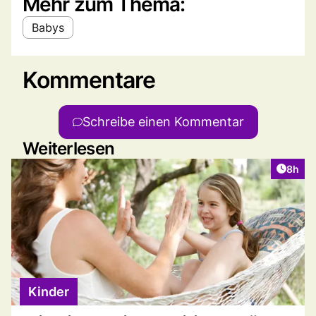
Mehr zum Thema:
Babys
Kommentare
Schreibe einen Kommentar
Weiterlesen
Artike
8h
Kinder