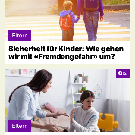
Eltern
Sicherheit für Kinder: Wie gehen
wir mit «Fremdengefahr» um?
Artike
3d
Eltern