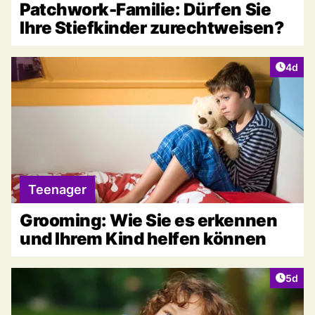
Patchwork-Familie: Dürfen Sie
Ihre Stiefkinder zurechtweisen?
Artike
4d
Teenager
Grooming: Wie Sie es erkennen
und Ihrem Kind helfen können
Artike
5d