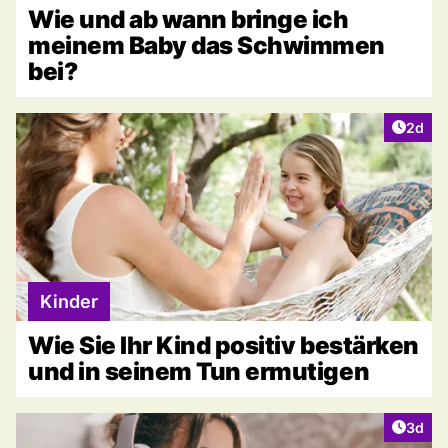
Wie und ab wann bringe ich
meinem Baby das Schwimmen
bei?
Artike
2d
Kinder
Wie Sie Ihr Kind positiv bestärken
und in seinem Tun ermutigen
Artike
3d