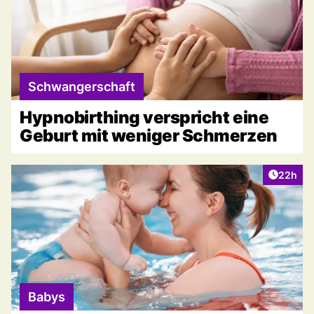
Schwangerschaft
Hypnobirthing verspricht eine
Geburt mit weniger Schmerzen
Artikel 
22h
Babys