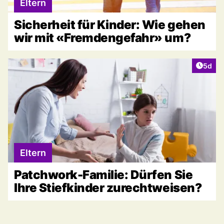
Eltern
Sicherheit für Kinder: Wie gehen
wir mit «Fremdengefahr» um?
Artike
5d
Eltern
Patchwork-Familie: Dürfen Sie
Ihre Stiefkinder zurechtweisen?