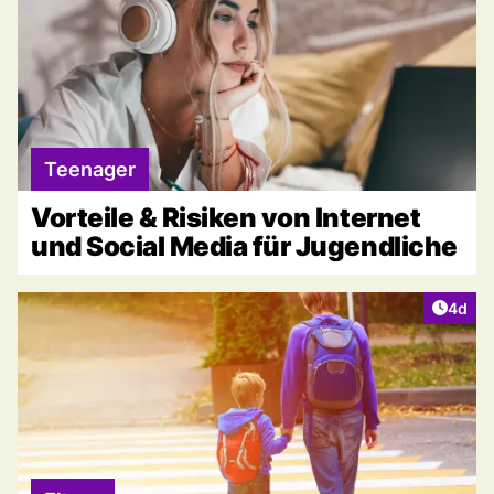
Teenager
Vorteile & Risiken von Internet
und Social Media für Jugendliche
Artike
4d