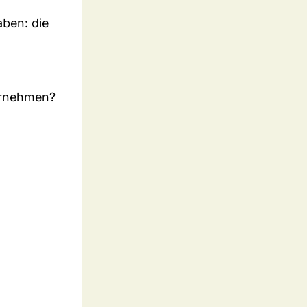
aben: die
ernehmen?