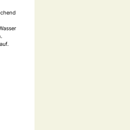
eichend
 Wasser
.
auf.