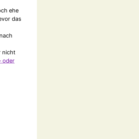
och ehe
bevor das
 nach
 nicht
– oder