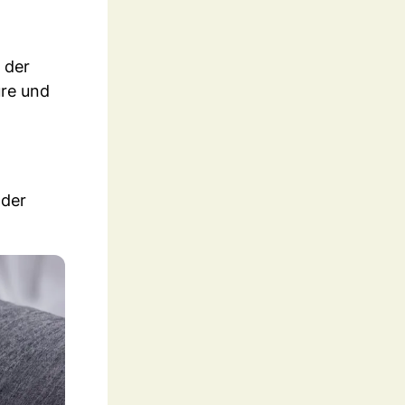
 der
üre und
nder