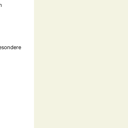
h
besondere