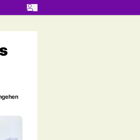
ys
angehen