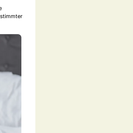
e
estimmter