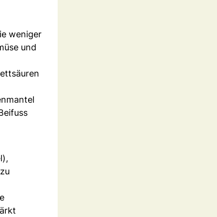
ie weniger
emüse und
ettsäuren
uenmantel
Beifuss
l),
 zu
he
ärkt