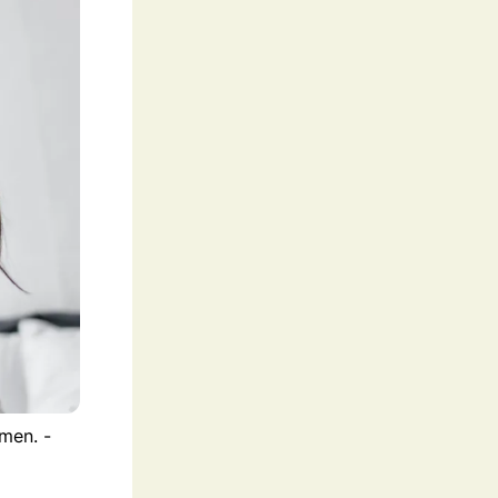
men. -