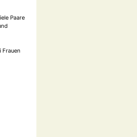
iele Paare
und
i Frauen