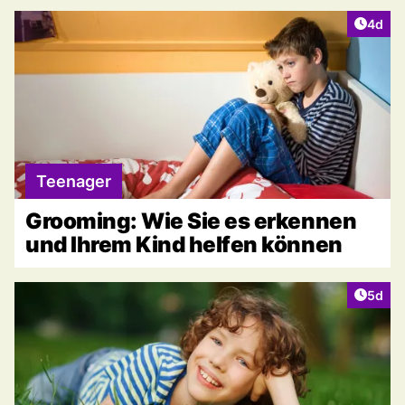
Artike
4d
Teenager
Grooming: Wie Sie es erkennen
und Ihrem Kind helfen können
Artike
5d