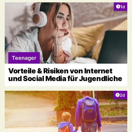
Artike
1d
Teenager
Vorteile & Risiken von Internet
und Social Media für Jugendliche
Artike
2d