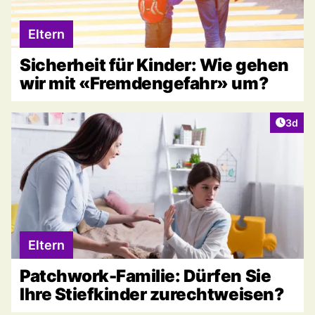
Eltern
Sicherheit für Kinder: Wie gehen
wir mit «Fremdengefahr» um?
Artike
3d
Eltern
Patchwork-Familie: Dürfen Sie
Ihre Stiefkinder zurechtweisen?