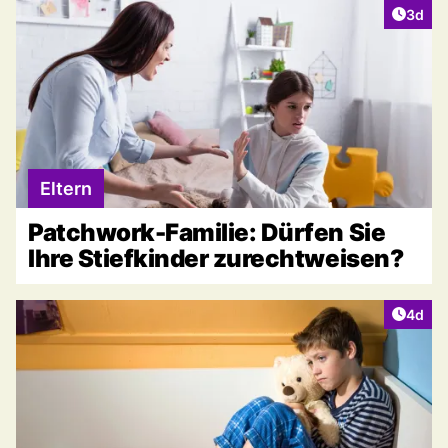
Artike
3d
Eltern
Patchwork-Familie: Dürfen Sie
Ihre Stiefkinder zurechtweisen?
Artike
4d