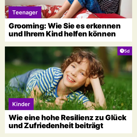
Teenager
Grooming: Wie Sie es erkennen
und Ihrem Kind helfen können
Artike
5d
Kinder
Wie eine hohe Resilienz zu Glück
und Zufriedenheit beiträgt