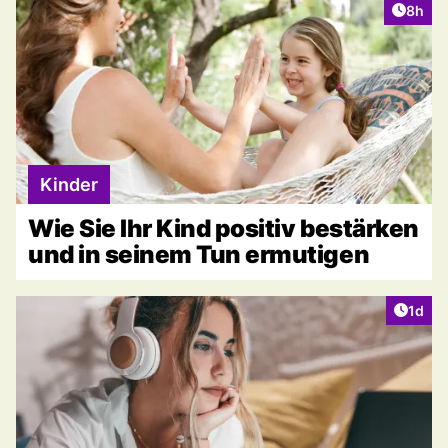
Artike
8h
Kinder
Wie Sie Ihr Kind positiv bestärken
und in seinem Tun ermutigen
Artike
1d