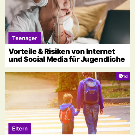
Teenager
Vorteile & Risiken von Internet
und Social Media für Jugendliche
Artike
1d
Eltern