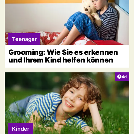
Teenager
Grooming: Wie Sie es erkennen
und Ihrem Kind helfen können
Artike
4d
Kinder