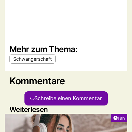
Mehr zum Thema:
Schwangerschaft
Kommentare
Schreibe einen Kommentar
Weiterlesen
Artikel
19h