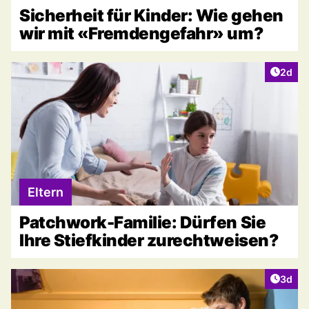
Sicherheit für Kinder: Wie gehen
wir mit «Fremdengefahr» um?
Artike
2d
Eltern
Patchwork-Familie: Dürfen Sie
Ihre Stiefkinder zurechtweisen?
Artike
3d