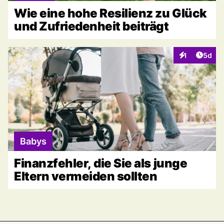
Wie eine hohe Resilienz zu Glück
und Zufriedenheit beiträgt
Artike
1
5d
Interaktionen
Babys
Finanzfehler, die Sie als junge
Eltern vermeiden sollten