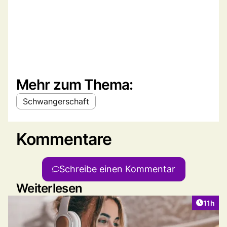
Mehr zum Thema:
Schwangerschaft
Kommentare
Schreibe einen Kommentar
Weiterlesen
Artikel
11h