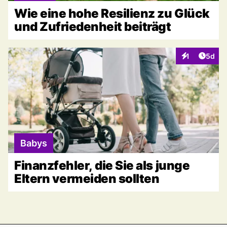
Wie eine hohe Resilienz zu Glück
und Zufriedenheit beiträgt
Artike
1
5d
Interaktionen
Babys
Finanzfehler, die Sie als junge
Eltern vermeiden sollten