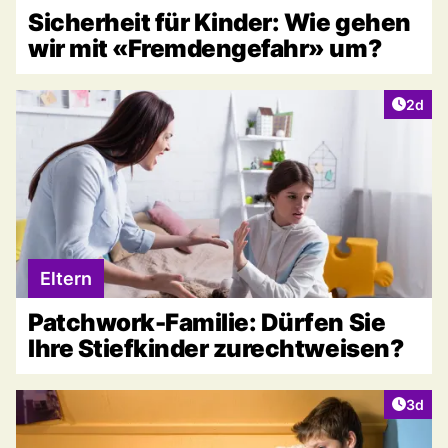
Sicherheit für Kinder: Wie gehen
wir mit «Fremdengefahr» um?
Artike
2d
Eltern
Patchwork-Familie: Dürfen Sie
Ihre Stiefkinder zurechtweisen?
Artike
3d