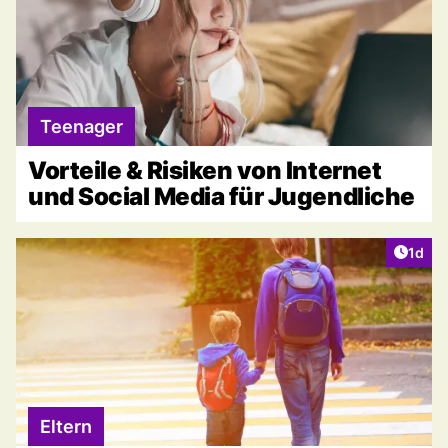
Teenager
Vorteile & Risiken von Internet
und Social Media für Jugendliche
Artike
1d
Eltern