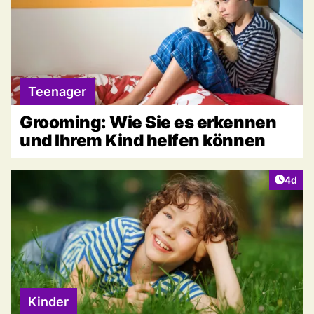
Teenager
Grooming: Wie Sie es erkennen
und Ihrem Kind helfen können
Artike
4d
Kinder