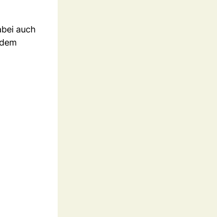
abei auch
idem