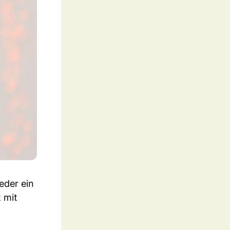
eder ein
 mit