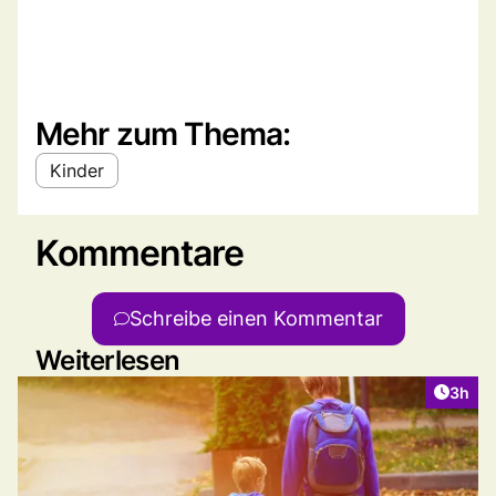
Mehr zum Thema:
Kinder
Kommentare
Schreibe einen Kommentar
Weiterlesen
Artike
3h