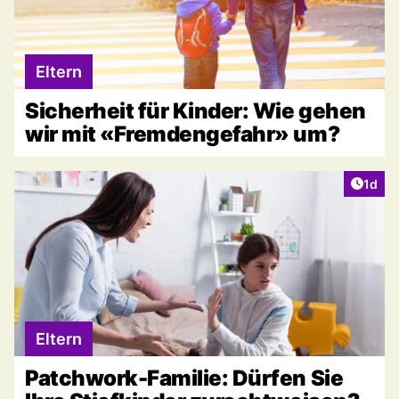
Eltern
Sicherheit für Kinder: Wie gehen
wir mit «Fremdengefahr» um?
Artike
1d
Eltern
Patchwork-Familie: Dürfen Sie