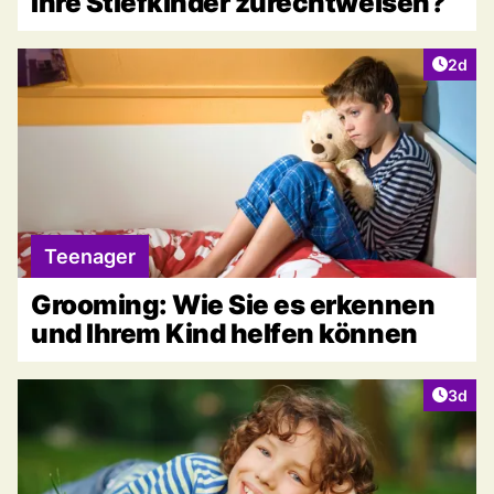
Ihre Stiefkinder zurechtweisen?
Artike
2d
Teenager
Grooming: Wie Sie es erkennen
und Ihrem Kind helfen können
Artike
3d