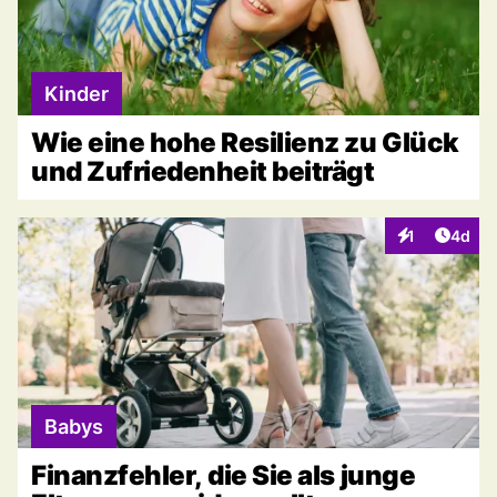
Kinder
Wie eine hohe Resilienz zu Glück
und Zufriedenheit beiträgt
Artike
1
4d
Interaktionen
Babys
Finanzfehler, die Sie als junge