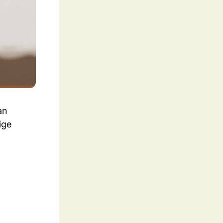
an
ige