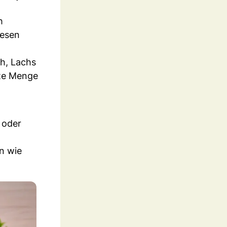
h
iesen
h, Lachs
ute Menge
 oder
n wie