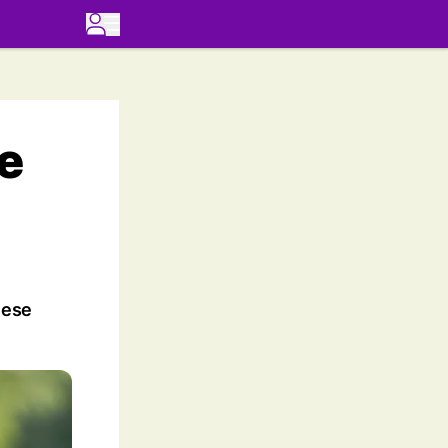
e
iese