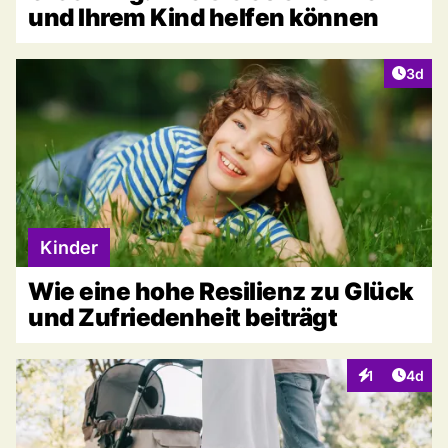
und Ihrem Kind helfen können
Artike
3d
Kinder
Wie eine hohe Resilienz zu Glück
und Zufriedenheit beiträgt
Artike
1
4d
Interaktionen