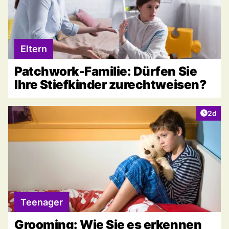
Eltern
Patchwork-Familie: Dürfen Sie
Ihre Stiefkinder zurechtweisen?
Artike
2d
Teenager
Grooming: Wie Sie es erkennen