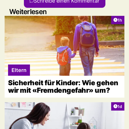
Schreibe einen Kommentar
Weiterlesen
Artike
1h
Eltern
Sicherheit für Kinder: Wie gehen
wir mit «Fremdengefahr» um?
Artike
1d