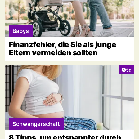
Babys
Finanzfehler, die Sie als junge
Eltern vermeiden sollten
Artike
5d
Schwangerschaft
8 Tipps, um entspannter durch