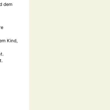
rd dem
re
rem Kind,
t.
t.