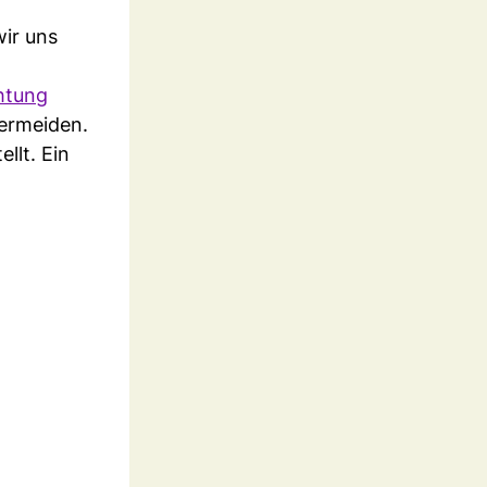
wir uns
htung
ermeiden.
llt. Ein