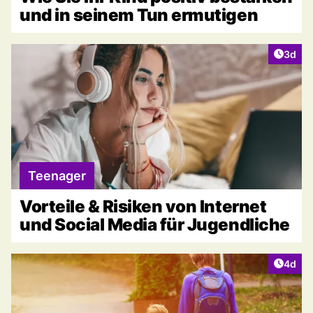
und in seinem Tun ermutigen
Artike
3d
Teenager
Vorteile & Risiken von Internet
und Social Media für Jugendliche
Artike
4d