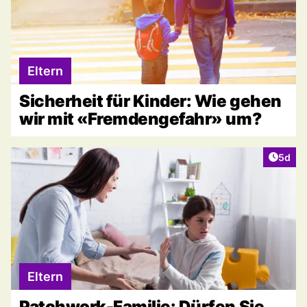
Eltern
Sicherheit für Kinder: Wie gehen
wir mit «Fremdengefahr» um?
Artike
5d
Eltern
Patchwork-Familie: Dürfen Sie