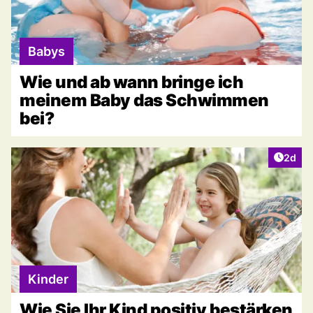
Babys
Wie und ab wann bringe ich
meinem Baby das Schwimmen
bei?
Artike
2d
Kinder
Wie Sie Ihr Kind positiv bestärken