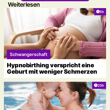
Weiterlesen
Artike
5h
Schwangerschaft
Hypnobirthing verspricht eine
Geburt mit weniger Schmerzen
Artikel 
20h