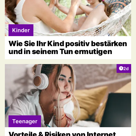
Kinder
Wie Sie Ihr Kind positiv bestärken
und in seinem Tun ermutigen
Artike
2d
Teenager
Vorteile & Risiken von Internet