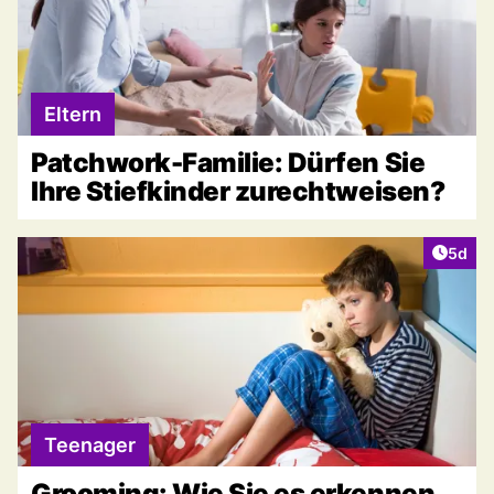
Eltern
Patchwork-Familie: Dürfen Sie
Ihre Stiefkinder zurechtweisen?
Artike
5d
Teenager
Grooming: Wie Sie es erkennen