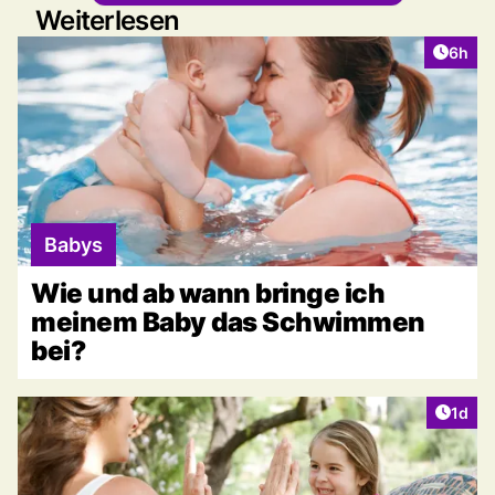
Weiterlesen
Artike
6h
Babys
Wie und ab wann bringe ich
meinem Baby das Schwimmen
bei?
Artike
1d