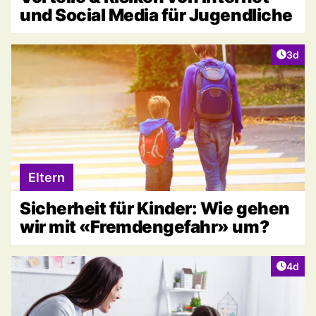
und Social Media für Jugendliche
Artike
3d
Eltern
Sicherheit für Kinder: Wie gehen
wir mit «Fremdengefahr» um?
Artike
4d