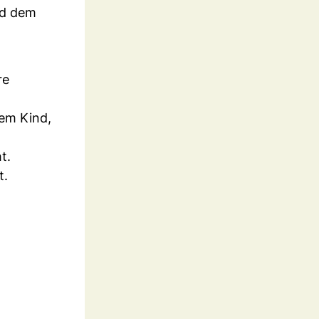
rd dem
re
rem Kind,
t.
t.