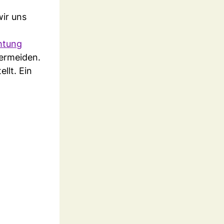
wir uns
htung
ermeiden.
llt. Ein