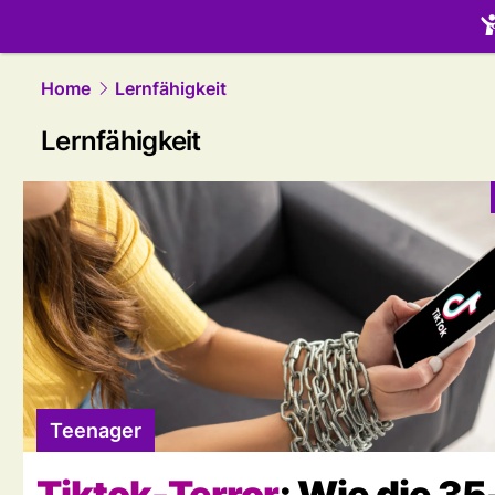
family.
NAU
Home
Lernfähigkeit
Lernfähigkeit
Teenager
Tiktok-Terror
: Wie die 35