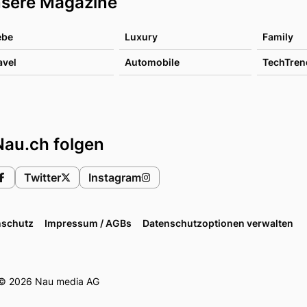
sere Magazine
ebe
Luxury
Family
avel
Automobile
TechTren
Nau.ch folgen
Twitter
Instagram
nschutz
Impressum / AGBs
Datenschutzoptionen verwalten
© 2026 Nau media AG