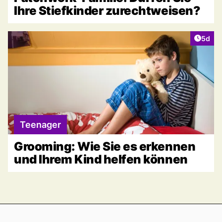
Ihre Stiefkinder zurechtweisen?
Artike
5d
Teenager
Grooming: Wie Sie es erkennen
und Ihrem Kind helfen können
Footer