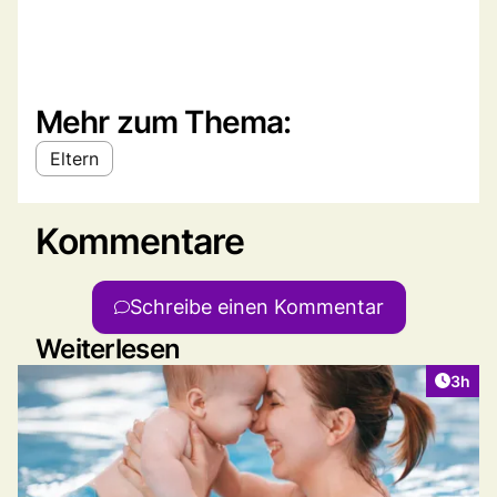
Mehr zum Thema:
Eltern
Kommentare
Schreibe einen Kommentar
Weiterlesen
Artike
3h