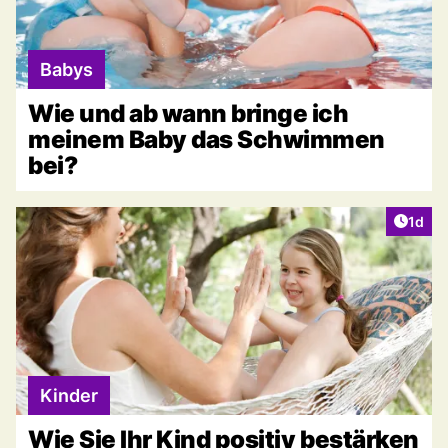
Babys
Wie und ab wann bringe ich
meinem Baby das Schwimmen
bei?
Artike
1d
Kinder
Wie Sie Ihr Kind positiv bestärken