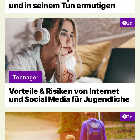
und in seinem Tun ermutigen
Artike
2d
Teenager
Vorteile & Risiken von Internet
und Social Media für Jugendliche
Artike
3d