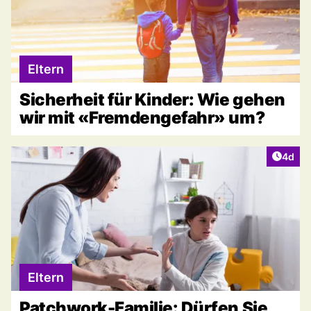
Eltern
Sicherheit für Kinder: Wie gehen
wir mit «Fremdengefahr» um?
Artike
4d
Eltern
Patchwork-Familie: Dürfen Sie