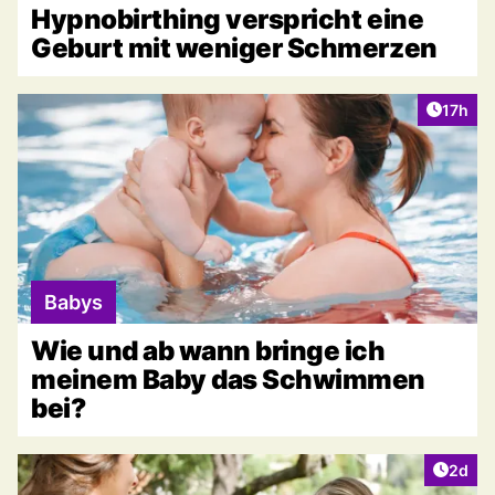
Hypnobirthing verspricht eine
Geburt mit weniger Schmerzen
Artikel
17h
Babys
Wie und ab wann bringe ich
meinem Baby das Schwimmen
bei?
Artike
2d