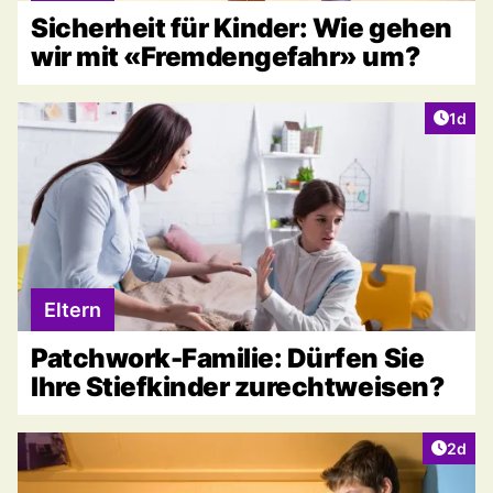
Sicherheit für Kinder: Wie gehen
wir mit «Fremdengefahr» um?
Artike
1d
Eltern
Patchwork-Familie: Dürfen Sie
Ihre Stiefkinder zurechtweisen?
Artike
2d