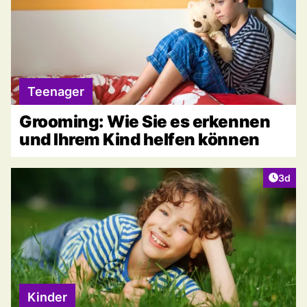
Teenager
Grooming: Wie Sie es erkennen
und Ihrem Kind helfen können
Artike
3d
Kinder