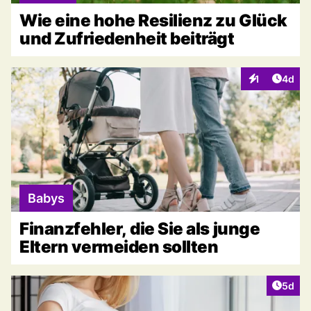
Wie eine hohe Resilienz zu Glück
und Zufriedenheit beiträgt
Artike
1
4d
Interaktionen
Babys
Finanzfehler, die Sie als junge
Eltern vermeiden sollten
Artike
5d