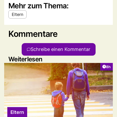
Mehr zum Thema:
Eltern
Kommentare
Schreibe einen Kommentar
Weiterlesen
Artike
8h
Eltern