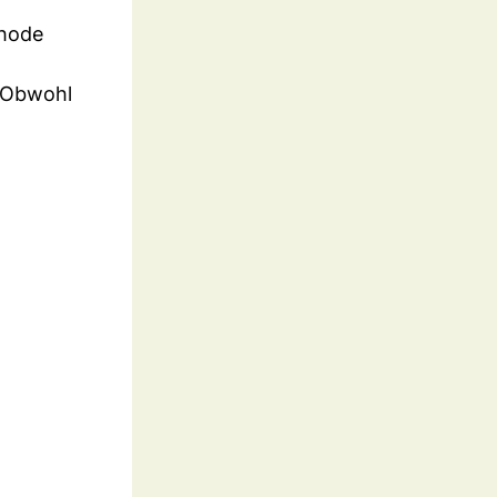
thode
. Obwohl