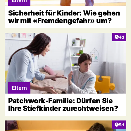
Eltern
Sicherheit für Kinder: Wie gehen
wir mit «Fremdengefahr» um?
Artike
4d
Eltern
Patchwork-Familie: Dürfen Sie
Ihre Stiefkinder zurechtweisen?
Artike
5d