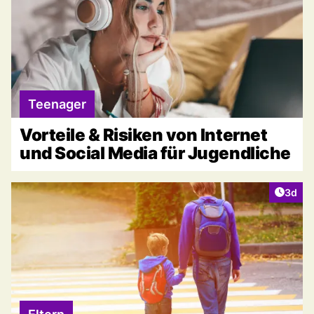
Teenager
Vorteile & Risiken von Internet
und Social Media für Jugendliche
Artike
3d