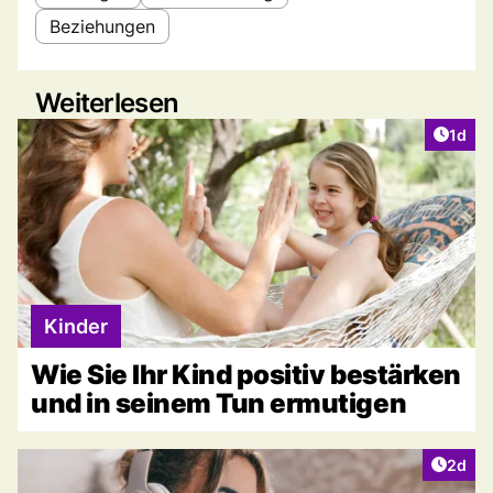
Beziehungen
Weiterlesen
Artike
1d
Kinder
Wie Sie Ihr Kind positiv bestärken
und in seinem Tun ermutigen
Artike
2d