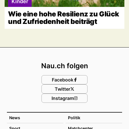
Kinder
Wie eine hohe Resilienz zu Glück
und Zufriedenheit beiträgt
Footer
Nau.ch folgen
Facebook
Twitter
Instagram
News
Politik
Sport
Matchcenter