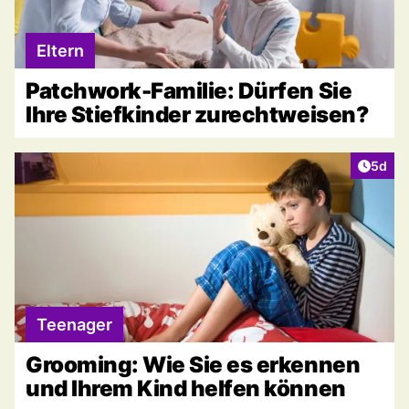
Eltern
Patchwork-Familie: Dürfen Sie
Ihre Stiefkinder zurechtweisen?
Artike
5d
Teenager
Grooming: Wie Sie es erkennen
und Ihrem Kind helfen können