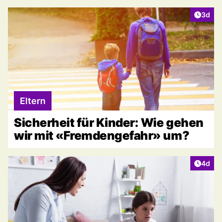
Artike
3d
Eltern
Sicherheit für Kinder: Wie gehen
wir mit «Fremdengefahr» um?
Artike
4d