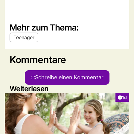
Mehr zum Thema:
Teenager
Kommentare
Schreibe einen Kommentar
Weiterlesen
Artike
1d