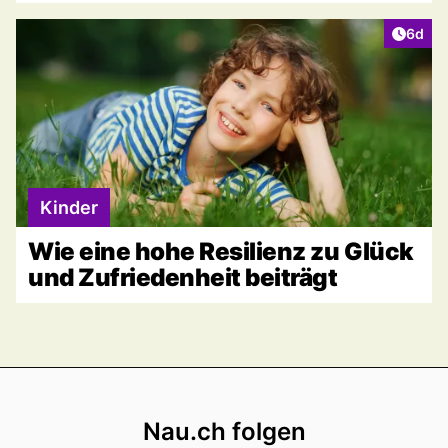
Artike
6d
Kinder
Wie eine hohe Resilienz zu Glück
und Zufriedenheit beiträgt
Footer
Nau.ch folgen