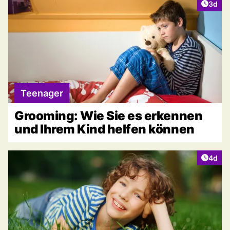
Artike
3d
Teenager
Grooming: Wie Sie es erkennen
und Ihrem Kind helfen können
Artike
4d