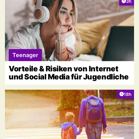
Artike
3h
Teenager
Vorteile & Risiken von Internet
und Social Media für Jugendliche
Artikel
18h