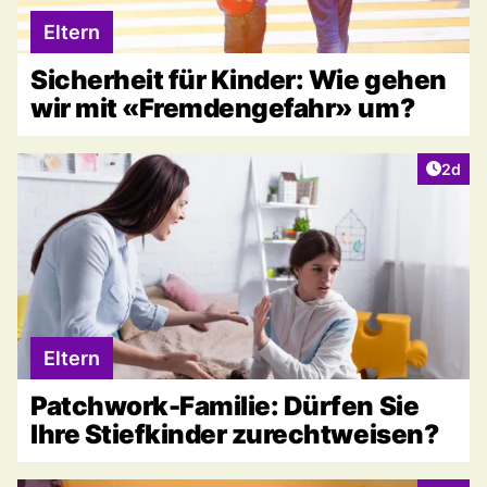
Eltern
Sicherheit für Kinder: Wie gehen
wir mit «Fremdengefahr» um?
Artike
2d
Eltern
Patchwork-Familie: Dürfen Sie
Ihre Stiefkinder zurechtweisen?