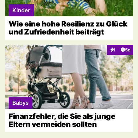
Kinder
Wie eine hohe Resilienz zu Glück
und Zufriedenheit beiträgt
Artike
1
5d
Interaktionen
Babys
Finanzfehler, die Sie als junge
Eltern vermeiden sollten