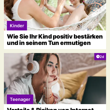
Kinder
Wie Sie Ihr Kind positiv bestärken
und in seinem Tun ermutigen
Artike
2d
Teenager