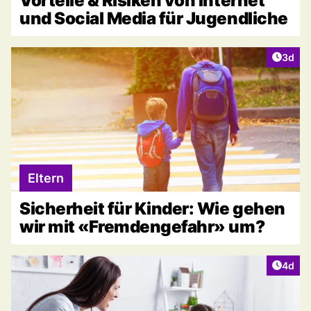
Vorteile & Risiken von Internet
und Social Media für Jugendliche
Artike
3d
Eltern
Sicherheit für Kinder: Wie gehen
wir mit «Fremdengefahr» um?
Artike
4d