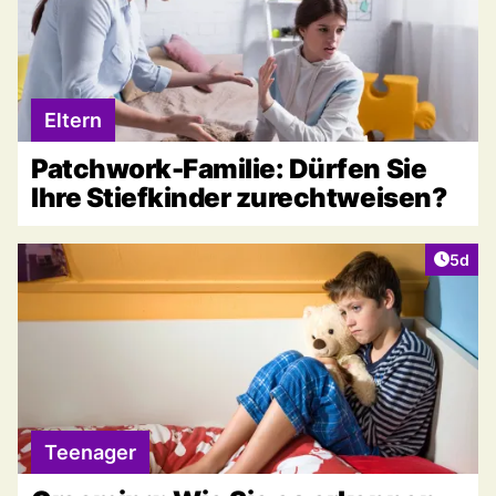
Eltern
Patchwork-Familie: Dürfen Sie
Ihre Stiefkinder zurechtweisen?
Artike
5d
Teenager