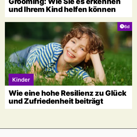
Grooming: Wie Sie es erkennen
und Ihrem Kind helfen können
Artike
6d
Kinder
Wie eine hohe Resilienz zu Glück
und Zufriedenheit beiträgt
Footer