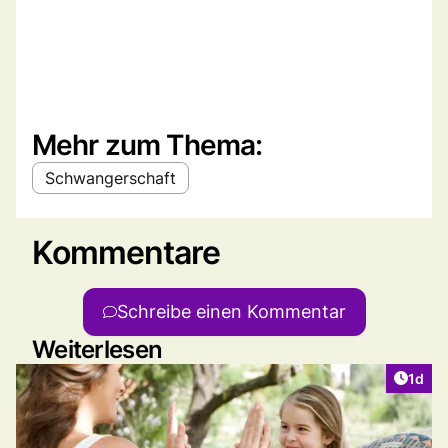
Mehr zum Thema:
Schwangerschaft
Kommentare
Schreibe einen Kommentar
Weiterlesen
Artike
1d