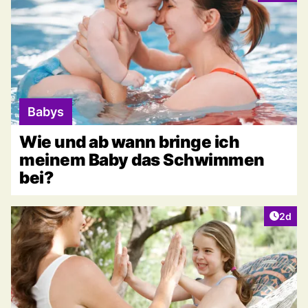
Babys
Wie und ab wann bringe ich
meinem Baby das Schwimmen
bei?
Artike
2d