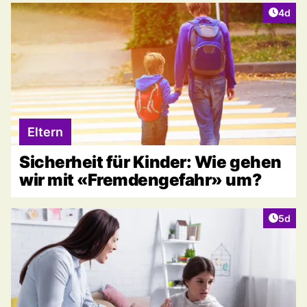
Artike
4d
Eltern
Sicherheit für Kinder: Wie gehen
wir mit «Fremdengefahr» um?
Artike
5d