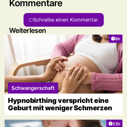
Kommentare
Schreibe einen Kommentar
Weiterlesen
Artike
8h
Schwangerschaft
Hypnobirthing verspricht eine
Geburt mit weniger Schmerzen
Artikel 
23h