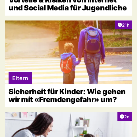
und Social Media für Jugendliche
Artikel
21h
Eltern
Sicherheit für Kinder: Wie gehen
wir mit «Fremdengefahr» um?
Artike
2d