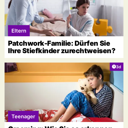
Eltern
Patchwork-Familie: Dürfen Sie
Ihre Stiefkinder zurechtweisen?
Artike
3d
Teenager