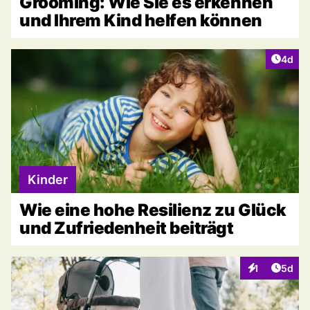
Grooming: Wie Sie es erkennen
und Ihrem Kind helfen können
Artike
4d
Kinder
Wie eine hohe Resilienz zu Glück
und Zufriedenheit beiträgt
Artike
1
5d
Interaktionen