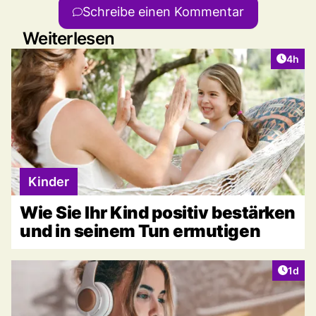
Schreibe einen Kommentar
Weiterlesen
Artike
4h
Kinder
Wie Sie Ihr Kind positiv bestärken
und in seinem Tun ermutigen
Artike
1d