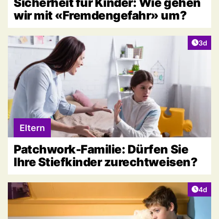
Sicherheit für Kinder: Wie gehen
wir mit «Fremdengefahr» um?
Artike
3d
Eltern
Patchwork-Familie: Dürfen Sie
Ihre Stiefkinder zurechtweisen?
Artike
4d