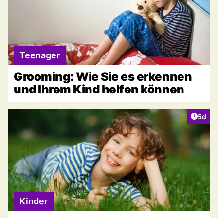
Teenager
Grooming: Wie Sie es erkennen
und Ihrem Kind helfen können
Artike
5d
Kinder