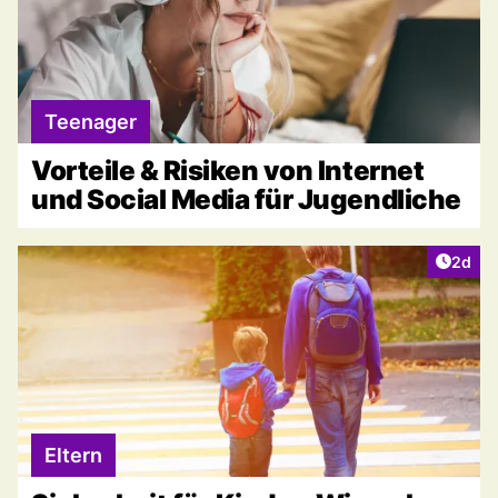
Teenager
Vorteile & Risiken von Internet
und Social Media für Jugendliche
Artike
2d
Eltern