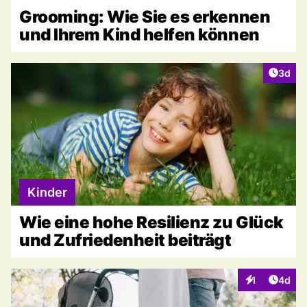
Grooming: Wie Sie es erkennen
und Ihrem Kind helfen können
Artike
3d
Kinder
Wie eine hohe Resilienz zu Glück
und Zufriedenheit beiträgt
Artike
1
4d
Interaktionen