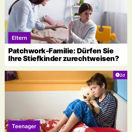
Eltern
Patchwork-Familie: Dürfen Sie
Ihre Stiefkinder zurechtweisen?
Artike
2d
Teenager