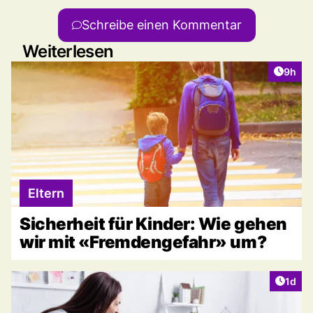
Schreibe einen Kommentar
Weiterlesen
Artike
9h
Eltern
Sicherheit für Kinder: Wie gehen
wir mit «Fremdengefahr» um?
Artike
1d