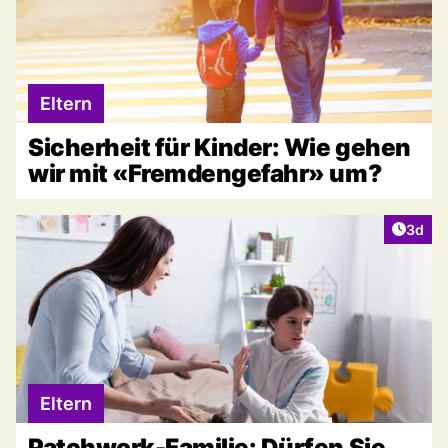
Eltern
Sicherheit für Kinder: Wie gehen
wir mit «Fremdengefahr» um?
Artike
3d
Eltern
Patchwork-Familie: Dürfen Sie