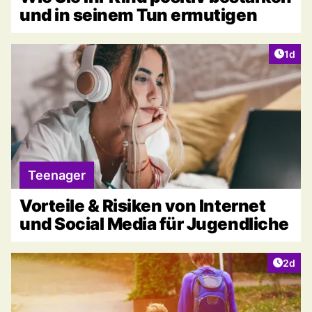
und in seinem Tun ermutigen
Artike
1d
Teenager
Vorteile & Risiken von Internet
und Social Media für Jugendliche
Artike
2d