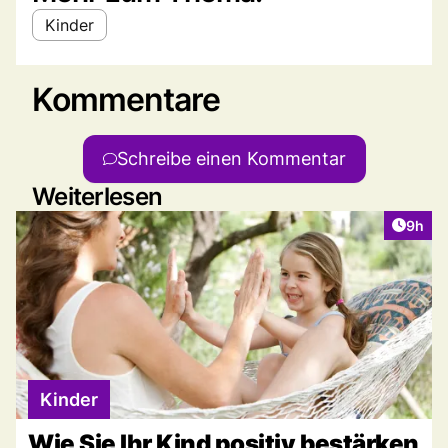
Kinder
Kommentare
Schreibe einen Kommentar
Weiterlesen
Artike
9h
Kinder
Wie Sie Ihr Kind positiv bestärken