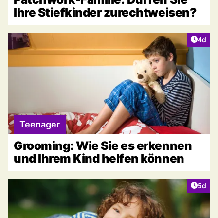
Ihre Stiefkinder zurechtweisen?
Artike
4d
Teenager
Grooming: Wie Sie es erkennen
und Ihrem Kind helfen können
Artike
5d