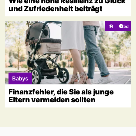
Wie eine hohe Resilienz zu Glück
und Zufriedenheit beiträgt
Artike
1
5d
Interaktionen
Babys
Finanzfehler, die Sie als junge
Eltern vermeiden sollten
Footer