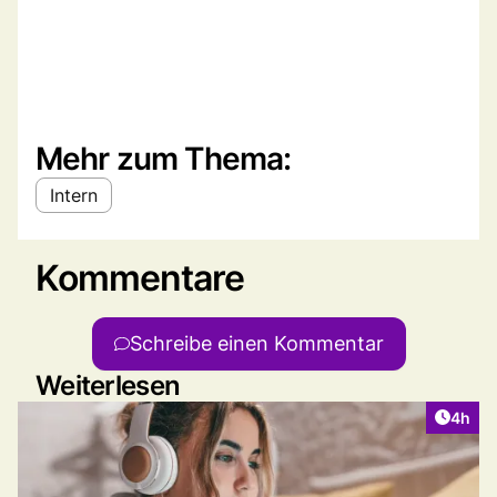
Mehr zum Thema:
Intern
Kommentare
Schreibe einen Kommentar
Weiterlesen
Artike
4h