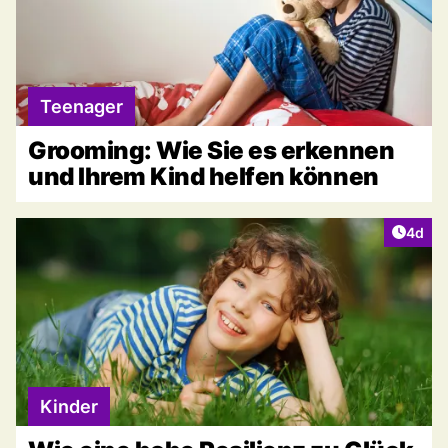
Teenager
Grooming: Wie Sie es erkennen
und Ihrem Kind helfen können
Artike
4d
Kinder