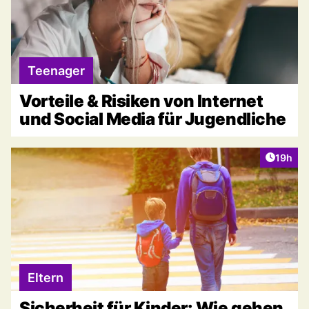
Teenager
Vorteile & Risiken von Internet
und Social Media für Jugendliche
Artikel
19h
Eltern
Sicherheit für Kinder: Wie gehen