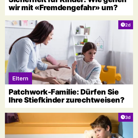
wir mit «Fremdengefahr» um?
Artike
2d
Eltern
Patchwork-Familie: Dürfen Sie
Ihre Stiefkinder zurechtweisen?
Artike
3d