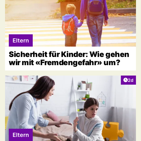
Eltern
Sicherheit für Kinder: Wie gehen
wir mit «Fremdengefahr» um?
Artike
2d
Eltern