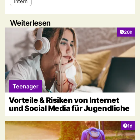
Intern
Weiterlesen
Artikel 
20h
Teenager
Vorteile & Risiken von Internet
und Social Media für Jugendliche
Artike
1d