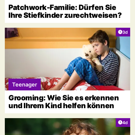
Patchwork-Familie: Dürfen Sie
Ihre Stiefkinder zurechtweisen?
Artike
3d
Teenager
Grooming: Wie Sie es erkennen
und Ihrem Kind helfen können
Artike
4d