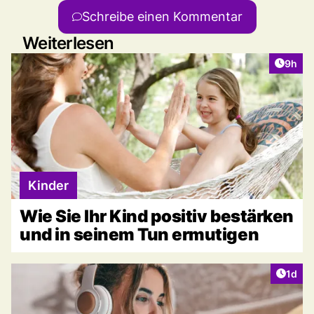
Schreibe einen Kommentar
Weiterlesen
Artike
9h
Kinder
Wie Sie Ihr Kind positiv bestärken
und in seinem Tun ermutigen
Artike
1d