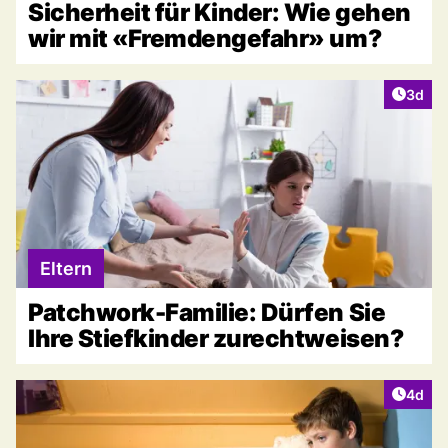
Sicherheit für Kinder: Wie gehen
wir mit «Fremdengefahr» um?
Artike
3d
Eltern
Patchwork-Familie: Dürfen Sie
Ihre Stiefkinder zurechtweisen?
Artike
4d