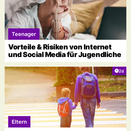
Teenager
Vorteile & Risiken von Internet
und Social Media für Jugendliche
Artike
2d
Eltern