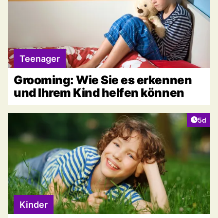
Teenager
Grooming: Wie Sie es erkennen
und Ihrem Kind helfen können
Artike
5d
Kinder