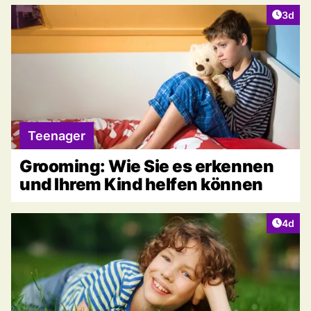
Artike
3d
Teenager
Grooming: Wie Sie es erkennen
und Ihrem Kind helfen können
Artike
4d