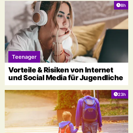
Artike
8h
Teenager
Vorteile & Risiken von Internet
und Social Media für Jugendliche
Artikel 
23h