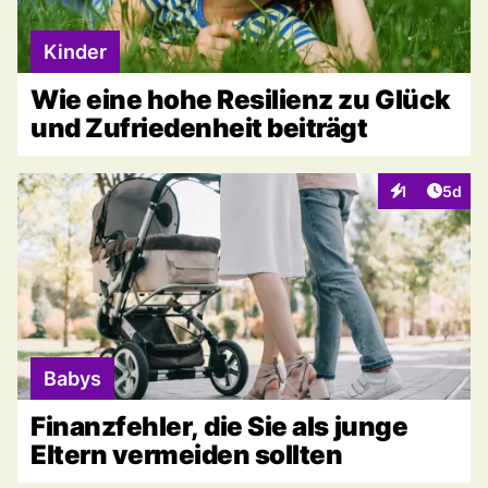
Kinder
Wie eine hohe Resilienz zu Glück
und Zufriedenheit beiträgt
Artike
1
5d
Interaktionen
Babys
Finanzfehler, die Sie als junge
Eltern vermeiden sollten