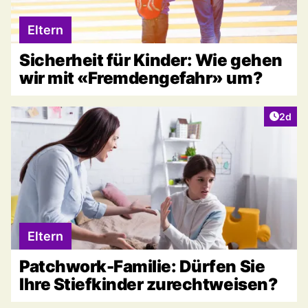
Eltern
Sicherheit für Kinder: Wie gehen
wir mit «Fremdengefahr» um?
Artike
2d
Eltern
Patchwork-Familie: Dürfen Sie
Ihre Stiefkinder zurechtweisen?