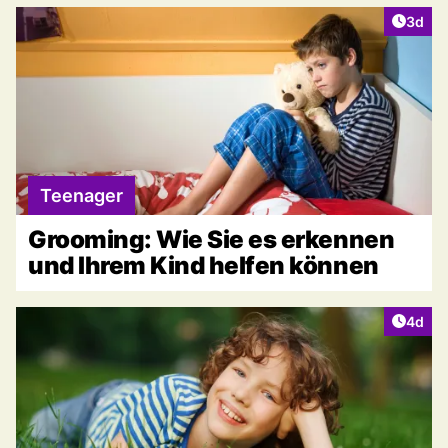
Artike
3d
Teenager
Grooming: Wie Sie es erkennen
und Ihrem Kind helfen können
Artike
4d