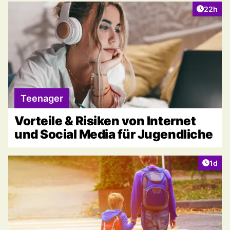
Artikel 
22h
Teenager
Vorteile & Risiken von Internet
und Social Media für Jugendliche
Artike
1d