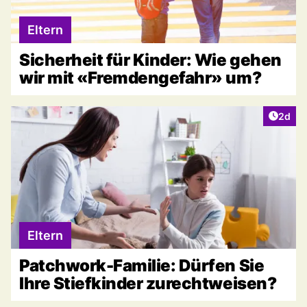
Eltern
Sicherheit für Kinder: Wie gehen
wir mit «Fremdengefahr» um?
Artike
2d
Eltern
Patchwork-Familie: Dürfen Sie
Ihre Stiefkinder zurechtweisen?