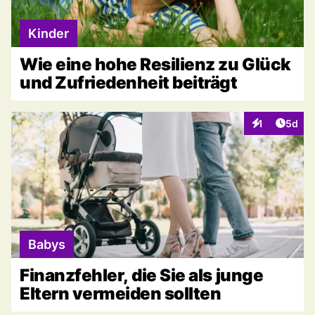
Kinder
Wie eine hohe Resilienz zu Glück
und Zufriedenheit beiträgt
Artike
1
5d
Interaktionen
Babys
Finanzfehler, die Sie als junge
Eltern vermeiden sollten