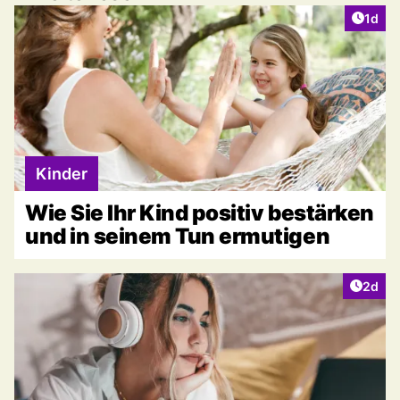
Artike
1d
Kinder
Wie Sie Ihr Kind positiv bestärken
und in seinem Tun ermutigen
Artike
2d